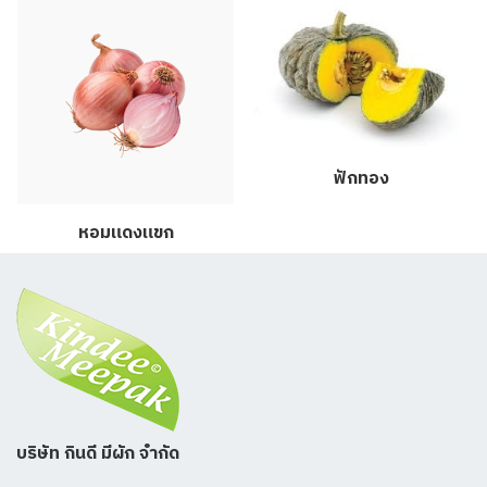
ฟักทอง
หอมแดงแขก
บริษัท กินดี มีผัก จำกัด